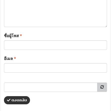
ชื่อผู้โพส
*
อีเมล
*
ตอบกลับ