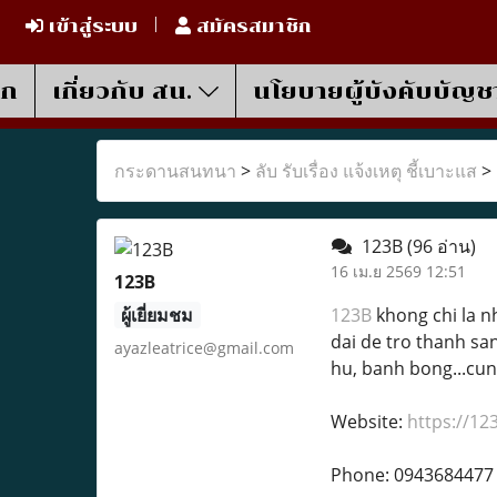
เข้าสู่ระบบ
สมัครสมาชิก
รก
เกี่ยวกับ สน.
นโยบายผู้บังคับบัญช
กระดานสนทนา
>
ลับ รับเรื่อง แจ้งเหตุ ชี้เบาะแส
>
123B
(96 อ่าน)
16 เม.ย 2569 12:51
123B
ผู้เยี่ยมชม
123B
khong chi la n
dai de tro thanh sa
ayazleatrice@gmail.com
hu, banh bong...cun
Website:
https://12
Phone: 0943684477