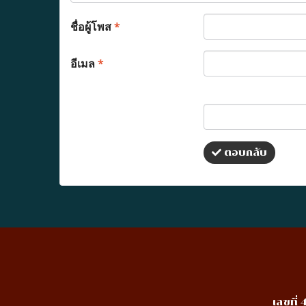
ชื่อผู้โพส
*
อีเมล
*
ตอบกลับ
เลขที