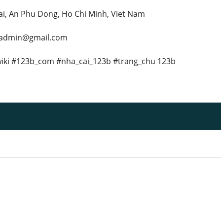
Lai, An Phu Dong, Ho Chi Minh, Viet Nam
madmin@gmail.com
iki #123b_com #nha_cai_123b #trang_chu 123b