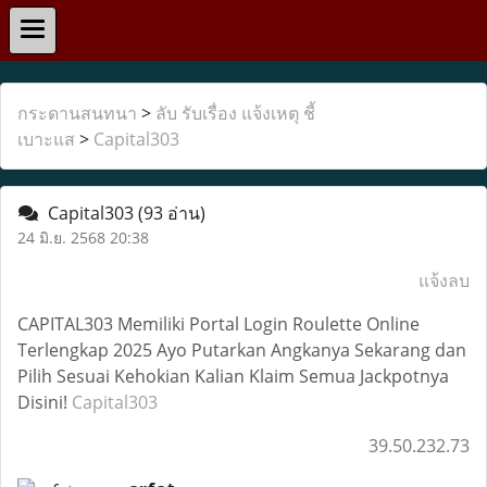
กระดานสนทนา
>
ลับ รับเรื่อง แจ้งเหตุ ชี้
เบาะแส
>
Capital303
Capital303
(93 อ่าน)
24 มิ.ย. 2568 20:38
แจ้งลบ
CAPITAL303 Memiliki Portal Login Roulette Online
Terlengkap 2025 Ayo Putarkan Angkanya Sekarang dan
Pilih Sesuai Kehokian Kalian Klaim Semua Jackpotnya
Disini!
Capital303
39.50.232.73