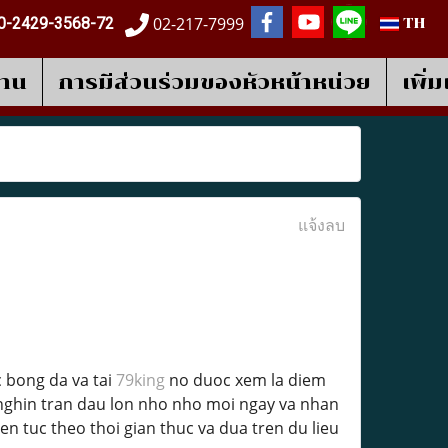
02-217-7999
0-2429-3568-72
TH
งาน
การมีส่วนร่วมของหัวหน้าหน่วย
เพิ่
แจ้งลบ
c bong da va tai
79king
no duoc xem la diem
 nghin tran dau lon nho nho moi ngay va nhan
en tuc theo thoi gian thuc va dua tren du lieu