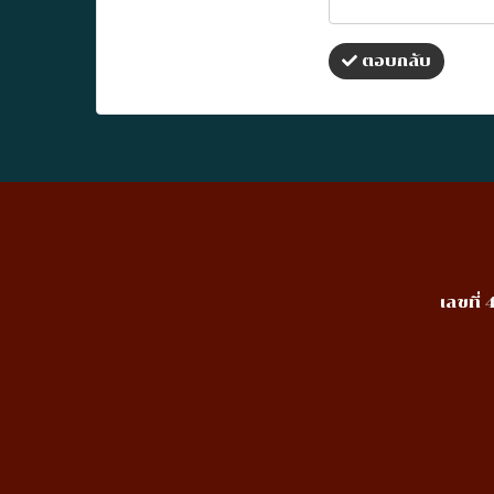
ตอบกลับ
เลขที