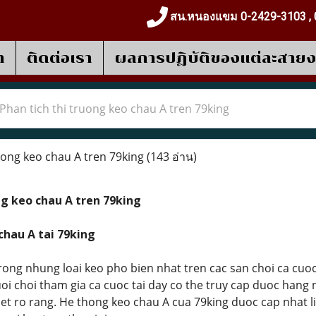
สน.หนองแขม 0-2429-3103 , 
า
ติดต่อเรา
ผลการปฎิบัติของแต่ละสาย
Phan tich thi truong keo chau A tren 79king
uong keo chau A tren 79king
(143 อ่าน)
ng keo chau A tren 79king
chau A tai 79king
rong nhung loai keo pho bien nhat tren cac san choi ca cuo
oi choi tham gia ca cuoc tai day co the truy cap duoc hang
et ro rang. He thong keo chau A cua 79king duoc cap nhat li