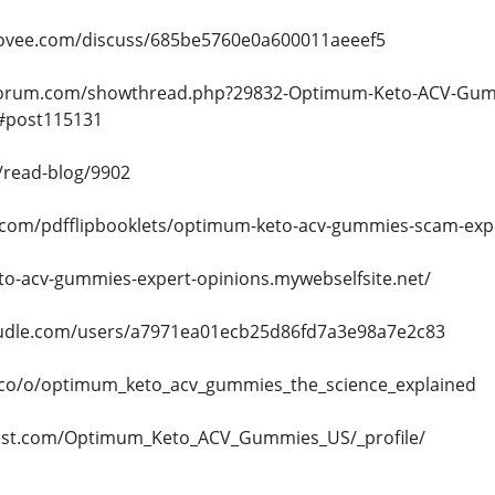
govee.com/discuss/685be5760e0a600011aeeef5
feforum.com/showthread.php?29832-Optimum-Keto-ACV-Gumm
post115131
/read-blog/9902
ts.com/pdfflipbooklets/optimum-keto-acv-gummies-scam-ex
to-acv-gummies-expert-opinions.mywebselfsite.net/
dle.com/users/a7971ea01ecb25d86fd7a3e98a7e2c83
.co/o/optimum_keto_acv_gummies_the_science_explained
rest.com/Optimum_Keto_ACV_Gummies_US/_profile/