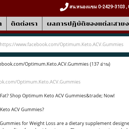
สน.หนองแขม 0-2429-3103 , 
า
ติดต่อเรา
ผลการปฎิบัติของแต่ละสาย
https://www.facebook.com/Optimum.Keto.ACV.Gummies
cebook.com/Optimum.Keto.ACV.Gummies
(137 อ่าน)
ook.com/Optimum.Keto.ACV.Gummies
y Fat? Shop Optimum Keto ACV Gummies&trade; Now!
 Keto ACV Gummies?
mmies for Weight Loss are a dietary supplement designed t