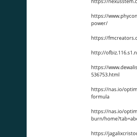
https://nexusstem.
https://www.phycon
power/
https://fmcreators
http://ofbiz.116.s
https://www.dewali
536753.html
https://nas.io/opt
formula
https://nas.io/opt
burn/home?tab=ab
https://jagalixcri