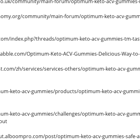
co.uk/community/main-forum/optimum-keto-acv-gummies-na
omy.org/community/main-forum/optimum-keto-acv-gummies-
.com/index.php?threads/optimum-keto-acv-gummies-tm-tas
1.nabble.com/Optimum-Keto-ACV-Gummies-Delicious-Way-to-
st.com/zh/services/services-others/optimum-keto-acv-gumm
imum-keto-acv-gummies/products/optimum-keto-acv-gummies-
imum-keto-acv-gummies/challenges/optimum-keto-acv-gummies
out
stout.alboompro.com/post/optimum-keto-acv-gummies-safe-