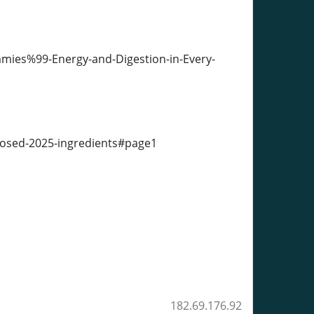
ies%99-Energy-and-Digestion-in-Every-
posed-2025-ingredients#page1
182.69.176.92