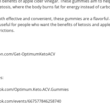
th benefits of apple cider vinegar. These gummies aim to hel
ketosis, where the body burns fat for energy instead of carb
h effective and convenient, these gummies are a flavorful alt
useful for people who want the benefits of ketosis and apple
rictions.
tion.com/Get-OptimumKetoACV
s:
ook.com/Optimum.Keto.ACV.Gummies
ook.com/events/667577846258740