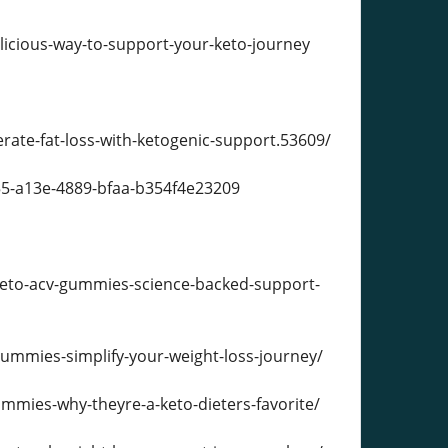
cious-way-to-support-your-keto-journey
te-fat-loss-with-ketogenic-support.53609/
5-a13e-4889-bfaa-b354f4e23209
eto-acv-gummies-science-backed-support-
ummies-simplify-your-weight-loss-journey/
mmies-why-theyre-a-keto-dieters-favorite/