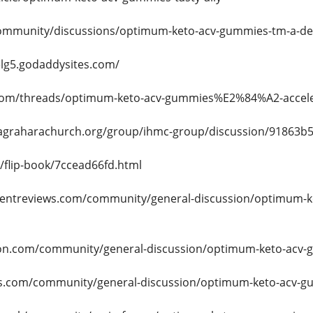
ommunity/discussions/optimum-keto-acv-gummies-tm-a-deli
elg5.godaddysites.com/
.com/threads/optimum-keto-acv-gummies%E2%84%A2-accelera
agraharachurch.org/group/ihmc-group/discussion/91863b5
/flip-book/7ccead66fd.html
entreviews.com/community/general-discussion/optimum-k
tion.com/community/general-discussion/optimum-keto-acv-g
cts.com/community/general-discussion/optimum-keto-acv-gu