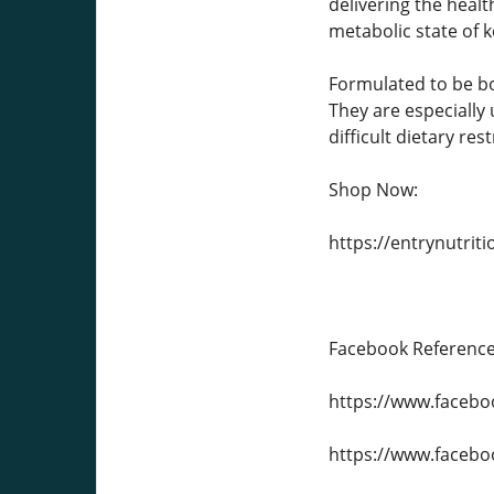
delivering the heal
metabolic state of 
Formulated to be bot
They are especially 
difficult dietary rest
Shop Now:
https://entrynutri
Facebook Reference
https://www.faceb
https://www.faceb