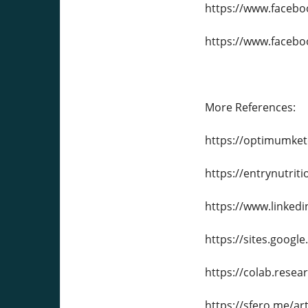
https://www.faceb
https://www.faceb
More References:
https://optimumke
https://entrynutri
https://www.linke
https://sites.goog
https://colab.rese
https://sfero.me/ar