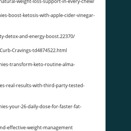
tural-weight-loss-support-in-every-chew/
boost-ketosis-with-apple-cider-vinegar-
ty-detox-and-energy-boost.22370/
Curb-Cravings-td4874522.html
ies-transform-keto-routine-alma-
real-results-with-third-party-tested-
-your-26-daily-dose-for-faster-fat-
and-effective-weight-management