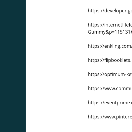
https://developer.
https://internetli
Gummy&p=115131#
https://enkling.com
https://flipbookle
https://optimum-ke
https://www.commu
https://eventprime
https://www.pinte