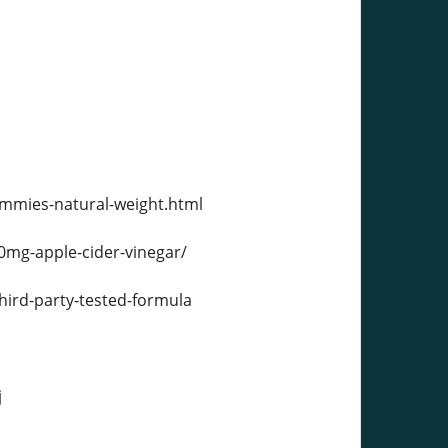
mmies-natural-weight.html
0mg-apple-cider-vinegar/
rd-party-tested-formula
j