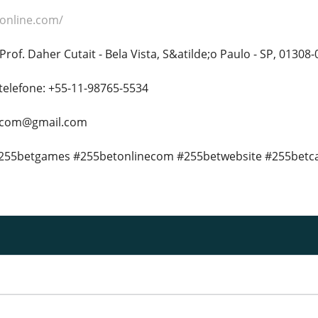
-online.com/
Prof. Daher Cutait - Bela Vista, S&atilde;o Paulo - SP, 01308-0
elefone: +55-11-98765-5534
necom@gmail.com
#255betgames #255betonlinecom #255betwebsite #255betc