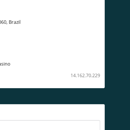
60, Brazil
asino
14.162.70.229