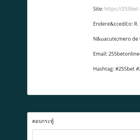
Site:
https://255bet
Endere&ccedil;o: R. 
N&uacute;mero de t
Email: 255betonli
Hashtag: #255bet 
ตอบกระทู้