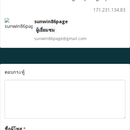
171.231.134.83
sunwin86page
ผู้เยี่ยมชม
sunwin86page@gmail.com
ตอบกระทู้
ชื่อผู้โพส
*