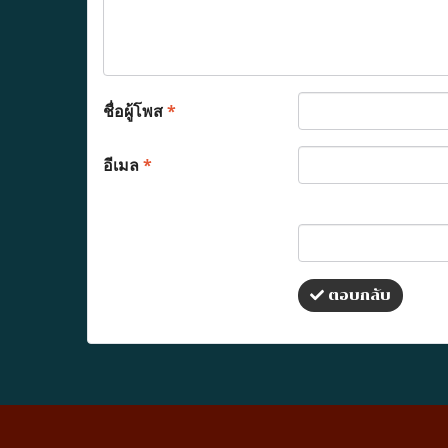
ชื่อผู้โพส
*
อีเมล
*
ตอบกลับ