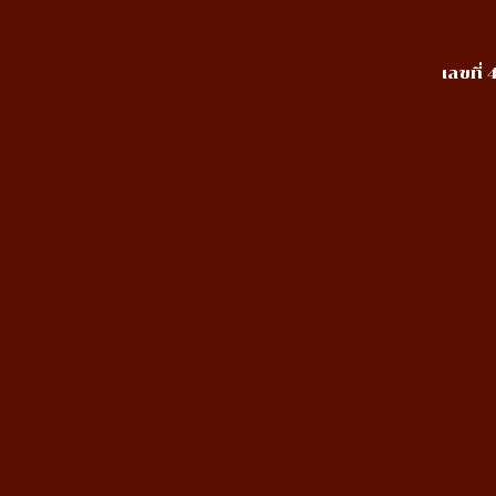
เลขที