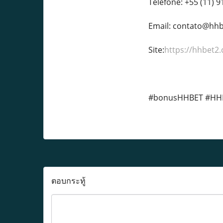
Telefone: +55 (11) 
Email: contato@hh
Site:
https://hhbet2
#bonusHHBET #HHBE
ตอบกระทู้