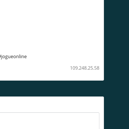
jogueonline
109.248.25.58