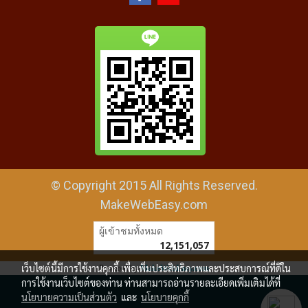
© Copyright 2015 All Rights Reserved.
MakeWebEasy.com
ผู้เข้าชมทั้งหมด
12,151,057
เว็บไซต์นี้มีการใช้งานคุกกี้ เพื่อเพิ่มประสิทธิภาพและประสบการณ์ที่ดีใน
Powered by
MakeWebEasy.com
การใช้งานเว็บไซต์ของท่าน ท่านสามารถอ่านรายละเอียดเพิ่มเติมได้ที่
นโยบายความเป็นส่วนตัว
และ
นโยบายคุกกี้