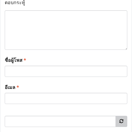
ตอบกระทู้
ชื่อผู้โพส
*
อีเมล
*