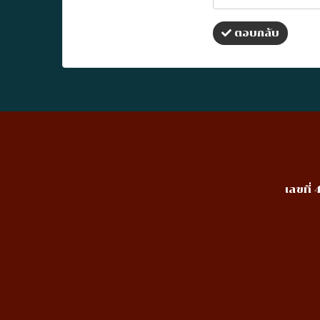
ตอบกลับ
เลขที