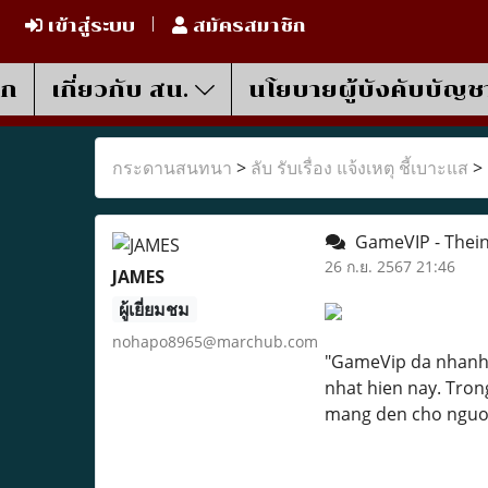
เข้าสู่ระบบ
สมัครสมาชิก
รก
เกี่ยวกับ สน.
นโยบายผู้บังคับบัญช
กระดานสนทนา
>
ลับ รับเรื่อง แจ้งเหตุ ชี้เบาะแส
>
GameVIP - Thein
26 ก.ย. 2567 21:46
JAMES
ผู้เยี่ยมชม
nohapo8965@marchub.com
"GameVip da nhanh 
nhat hien nay. Tron
mang den cho nguoi