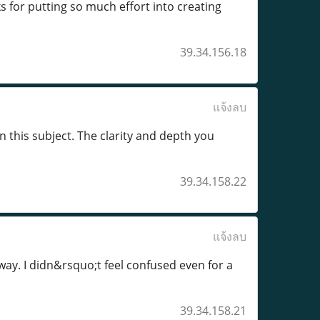
for putting so much effort into creating
39.34.156.18
แจ้งลบ
n this subject. The clarity and depth you
39.34.158.22
แจ้งลบ
ay. I didn&rsquo;t feel confused even for a
39.34.158.21