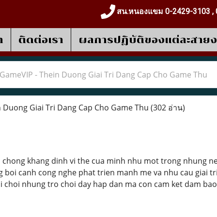
สน.หนองแขม 0-2429-3103 , 
า
ติดต่อเรา
ผลการปฎิบัติของแต่ละสาย
GameVIP - Thein Duong Giai Tri Dang Cap Cho Game Thu
 Duong Giai Tri Dang Cap Cho Game Thu
(302 อ่าน)
chong khang dinh vi the cua minh nhu mot trong nhung nen 
g boi canh cong nghe phat trien manh me va nhu cau giai tr
 choi nhung tro choi day hap dan ma con cam ket dam bao t