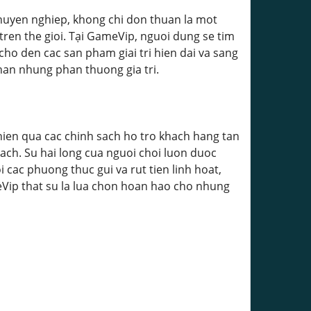
chuyen nghiep, khong chi don thuan la mot
tren the gioi. Tại GameVip, nguoi dung se tim
cho den cac san pham giai tri hien dai va sang
han nhung phan thuong gia tri.
hien qua cac chinh sach ho tro khach hang tan
bach. Su hai long cua nguoi choi luon duoc
cac phuong thuc gui va rut tien linh hoat,
Vip that su la lua chon hoan hao cho nhung