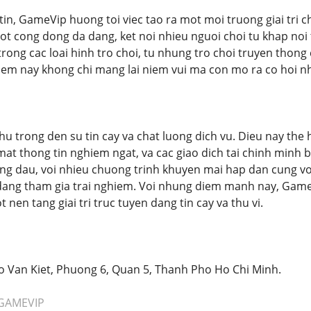
tin, GameVip huong toi viec tao ra mot moi truong giai tri 
ot cong dong da dang, ket noi nhieu nguoi choi tu khap noi 
rong cac loai hinh tro choi, tu nhung tro choi truyen thong 
iem nay khong chi mang lai niem vui ma con mo ra co hoi n
u trong den su tin cay va chat luong dich vu. Dieu nay the 
 mat thong tin nghiem ngat, va cac giao dich tai chinh minh 
g dau, voi nhieu chuong trinh khuyen mai hap dan cung voi 
 dang tham gia trai nghiem. Voi nhung diem manh nay, Game
 nen tang giai tri truc tuyen dang tin cay va thu vi.
Vo Van Kiet, Phuong 6, Quan 5, Thanh Pho Ho Chi Minh.
GAMEVIP