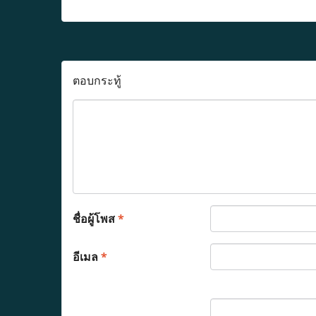
ตอบกระทู้
ชื่อผู้โพส
*
อีเมล
*