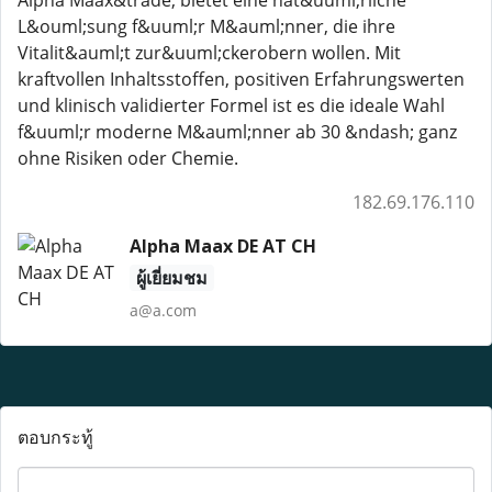
Alpha Maax&trade; bietet eine nat&uuml;rliche
L&ouml;sung f&uuml;r M&auml;nner, die ihre
Vitalit&auml;t zur&uuml;ckerobern wollen. Mit
kraftvollen Inhaltsstoffen, positiven Erfahrungswerten
und klinisch validierter Formel ist es die ideale Wahl
f&uuml;r moderne M&auml;nner ab 30 &ndash; ganz
ohne Risiken oder Chemie.
182.69.176.110
Alpha Maax DE AT CH
ผู้เยี่ยมชม
a@a.com
ตอบกระทู้