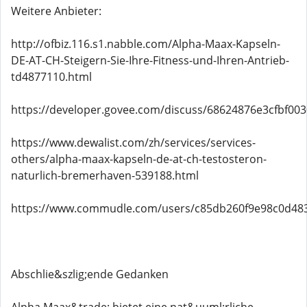
Weitere Anbieter:
http://ofbiz.116.s1.nabble.com/Alpha-Maax-Kapseln-
DE-AT-CH-Steigern-Sie-Ihre-Fitness-und-Ihren-Antrieb-
td4877110.html
https://developer.govee.com/discuss/68624876e3cfbf00
https://www.dewalist.com/zh/services/services-
others/alpha-maax-kapseln-de-at-ch-testosteron-
naturlich-bremerhaven-539188.html
https://www.commudle.com/users/c85db260f9e98c0d48
Abschlie&szlig;ende Gedanken