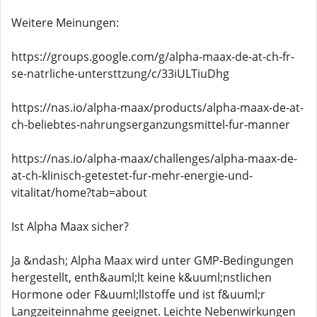
Weitere Meinungen:
https://groups.google.com/g/alpha-maax-de-at-ch-fr-
se-natrliche-untersttzung/c/33iULTiuDhg
https://nas.io/alpha-maax/products/alpha-maax-de-at-
ch-beliebtes-nahrungserganzungsmittel-fur-manner
https://nas.io/alpha-maax/challenges/alpha-maax-de-
at-ch-klinisch-getestet-fur-mehr-energie-und-
vitalitat/home?tab=about
Ist Alpha Maax sicher?
Ja &ndash; Alpha Maax wird unter GMP-Bedingungen
hergestellt, enth&auml;lt keine k&uuml;nstlichen
Hormone oder F&uuml;llstoffe und ist f&uuml;r
Langzeiteinnahme geeignet. Leichte Nebenwirkungen