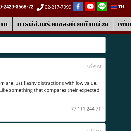
02-217-7999
0-2429-3568-72
TH
งาน
การมีส่วนร่วมของหัวหน้าหน่วย
เพิ่
แจ้งลบ
m are just flashy distractions with low value.
? Like something that compares their expected
77.111.244.71