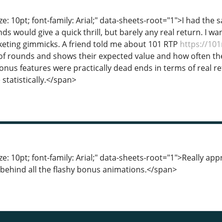
ze: 10pt; font-family: Arial;" data-sheets-root="1">I had th
 would give a quick thrill, but barely any real return. I 
keting gimmicks. A friend told me about 101 RTP
https://101
of rounds and shows their expected value and how often they 
onus features were practically dead ends in terms of real ret
statistically.</span>
ze: 10pt; font-family: Arial;" data-sheets-root="1">Really app
h behind all the flashy bonus animations.</span>