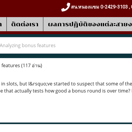
สน.หนองแขม 0-2429-3103 , 
า
ติดต่อเรา
ผลการปฎิบัติของแต่ละสาย
Analyzing bonus features
 features
(117 อ่าน)
in slots, but I&rsquo;ve started to suspect that some of the
ce that actually tests how good a bonus round is over time