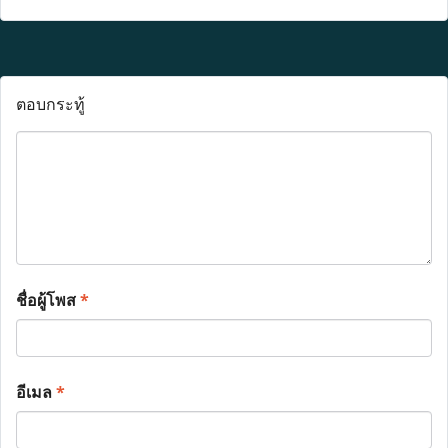
ตอบกระทู้
ชื่อผู้โพส
*
อีเมล
*