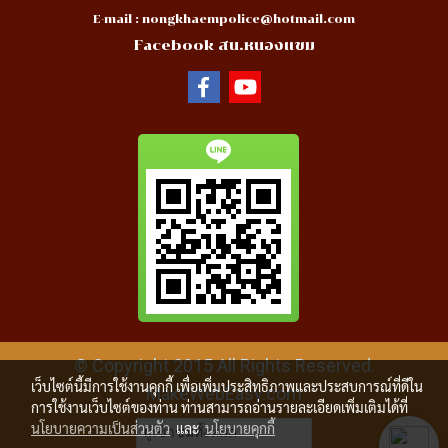
E-mail :
nongkhaempolice@hotmail.com
Facebook สน.หนองแขม
© Copyright 2015 All Rights Reserved.
เว็บไซต์นี้มีการใช้งานคุกกี้ เพื่อเพิ่มประสิทธิภาพและประสบการณ์ที่ดีใน
MakeWebEasy.com
การใช้งานเว็บไซต์ของท่าน ท่านสามารถอ่านรายละเอียดเพิ่มเติมได้ที่
นโยบายความเป็นส่วนตัว
และ
นโยบายคุกกี้
ผู้เข้าชมทั้งหมด