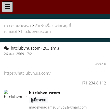
กระดานสนทนา
>
ลับ รับเรื่อง แจ้งเหตุ ชี้
เบาะแส
>
hitclubvnuscom
hitclubvnuscom
(263 อ่าน)
26 เม.ย 2569 17:21
แจ้งลบ
https://hitclubvn.us.com/
171.234.8.112
hitclubvnuscom
ผู้เยี่ยมชม
madelynadamsuu4862@gmail.com