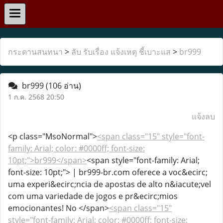
กระดานสนทนา
>
ลับ รับเรื่อง แจ้งเหตุ ชี้เบาะแส
>
br999
br999
(106 อ่าน)
1 ก.ค. 2568 20:50
แจ้งลบ
<p class="MsoNormal">
<span class="15" style="font-
family: Arial; color: #0000ff; font-size:
10pt;">br999</span>
<span style="font-family: Arial;
font-size: 10pt;"> | br999-br.com oferece a voc&ecirc;
uma experi&ecirc;ncia de apostas de alto n&iacute;vel
com uma variedade de jogos e pr&ecirc;mios
emocionantes! No </span>
<span class="15"
style="font-family: Arial; color: #0000ff; font-size: