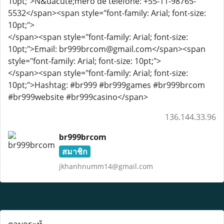
10pt;">N&uacute;mero de telefone: +55-11-98765-
5532</span><span style="font-family: Arial; font-size:
10pt;">
</span><span style="font-family: Arial; font-size:
10pt;">Email: br999brcom@gmail.com</span><span
style="font-family: Arial; font-size: 10pt;">
</span><span style="font-family: Arial; font-size:
10pt;">Hashtag: #br999 #br999games #br999brcom
#br999website #br999casino</span>
136.144.33.96
br999brcom
สมาชิก
jkhanhnumm14@gmail.com