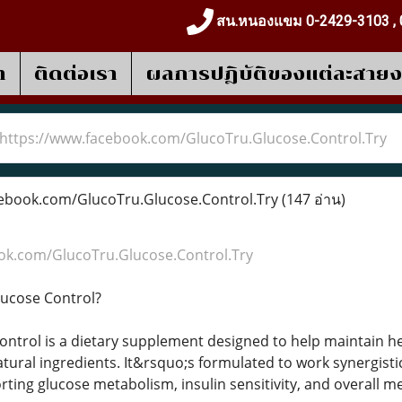
สน.หนองแขม 0-2429-3103 , 
า
ติดต่อเรา
ผลการปฎิบัติของแต่ละสาย
https://www.facebook.com/GlucoTru.Glucose.Control.Try
ebook.com/GlucoTru.Glucose.Control.Try
(147 อ่าน)
ok.com/GlucoTru.Glucose.Control.Try
lucose Control?
ntrol is a dietary supplement designed to help maintain hea
atural ingredients. It&rsquo;s formulated to work synergist
ing glucose metabolism, insulin sensitivity, and overall me