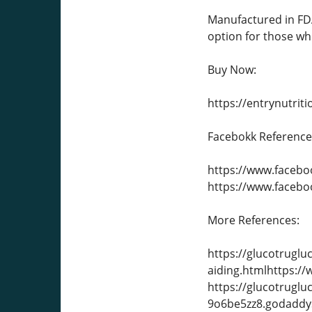
Manufactured in FDA-
option for those who
Buy Now:
https://entrynutri
Facebokk Reference
https://www.facebo
https://www.facebo
More References:
https://glucotruglu
aiding.htmlhttps:/
https://glucotruglu
9o6be5zz8.godaddysi