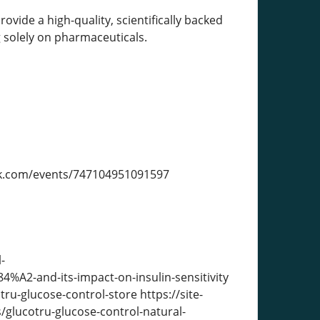
ovide a high-quality, scientifically backed
g solely on pharmaceuticals.
ok.com/events/747104951091597
-
%A2-and-its-impact-on-insulin-sensitivity
ru-glucose-control-store https://site-
/glucotru-glucose-control-natural-