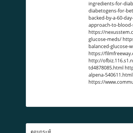
ingredients-for-dia
diabetogens-for-bet
backed-by-a-60-day
approach-to-blood-s
https://nexusstem.c
glucose-meds/ http
balanced-glucose-wi
https://filmfreew
http://ofbiz.116.s1
td4878085.html http
alpena-540611.html
https://www.commu
ตอบกระทู้