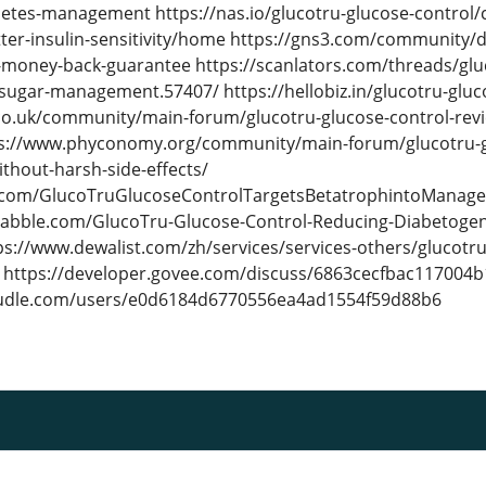
betes-management https://nas.io/glucotru-glucose-control/
ter-insulin-sensitivity/home https://gns3.com/community/d
-money-back-guarantee https://scanlators.com/threads/gl
ugar-management.57407/ https://hellobiz.in/glucotru-gluco
o.uk/community/main-forum/glucotru-glucose-control-review
s://www.phyconomy.org/community/main-forum/glucotru-gl
thout-harsh-side-effects/
ay.com/GlucoTruGlucoseControlTargetsBetatrophintoManag
.nabble.com/GlucoTru-Glucose-Control-Reducing-Diabetogens-
s://www.dewalist.com/zh/services/services-others/glucotru
 https://developer.govee.com/discuss/6863cecfbac117004
dle.com/users/e0d6184d6770556ea4ad1554f59d88b6