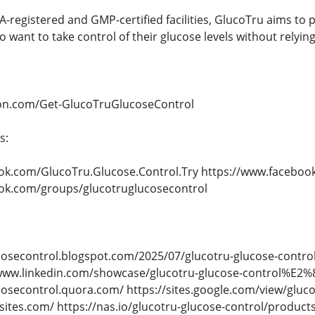
registered and GMP-certified facilities, GlucoTru aims to pr
 want to take control of their glucose levels without relyin
tion.com/Get-GlucoTruGlucoseControl
s:
ok.com/GlucoTru.Glucose.Control.Try https://www.facebo
ok.com/groups/glucotruglucosecontrol
cosecontrol.blogspot.com/2025/07/glucotru-glucose-control
/www.linkedin.com/showcase/glucotru-glucose-control%E2%84
cosecontrol.quora.com/ https://sites.google.com/view/glucot
tes.com/ https://nas.io/glucotru-glucose-control/products