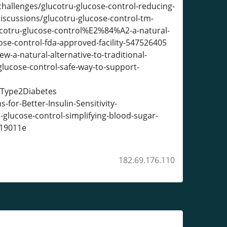
challenges/glucotru-glucose-control-reducing-
iscussions/glucotru-glucose-control-tm-
ucotru-glucose-control%E2%84%A2-a-natural-
se-control-fda-approved-facility-547526405
-a-natural-alternative-to-traditional-
ucose-control-safe-way-to-support-
eType2Diabetes
for-Better-Insulin-Sensitivity-
-glucose-control-simplifying-blood-sugar-
b19011e
182.69.176.110