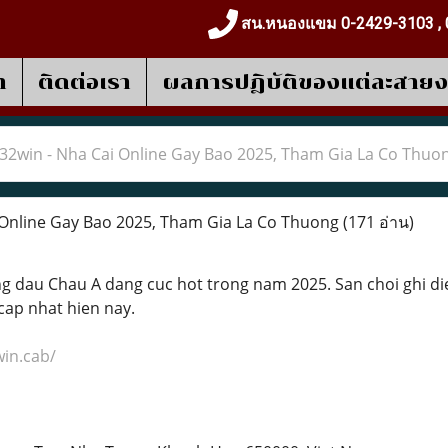
สน.หนองแขม 0-2429-3103 , 
า
ติดต่อเรา
ผลการปฎิบัติของแต่ละสาย
32win - Nha Cai Online Gay Bao 2025, Tham Gia La Co Thuo
 Online Gay Bao 2025, Tham Gia La Co Thuong
(171 อ่าน)
ng dau Chau A dang cuc hot trong nam 2025. San choi ghi 
cap nhat hien nay.
win.cab/