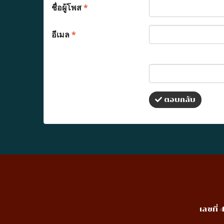
ชื่อผู้โพส
*
อีเมล
*
ตอบกลับ
เลขที