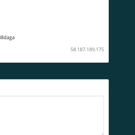
88daga
58.187.189.175