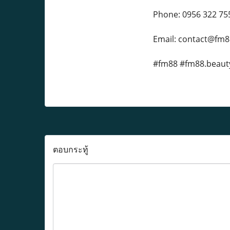
Phone: 0956 322 75
Email: contact@fm8
#fm88 #fm88.beaut
ตอบกระทู้