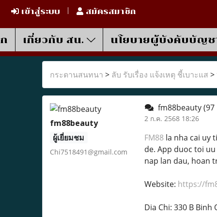
เข้าสู่ระบบ
สมัครสมาชิก
รก
เกี่ยวกับ สน.
นโยบายผู้บังคับบัญช
กระดานสนทนา
>
ลับ รับเรื่อง แจ้งเหตุ ชี้เบาะแส
>
fm88beauty
(97 
2 ก.ค. 2568 18:26
fm88beauty
ผู้เยี่ยมชม
FM88
la nha cai uy 
de. App duoc toi uu
Chi7518491@gmail.com
nap lan dau, hoan tr
Website:
https://fm
Dia Chi: 330 B Binh