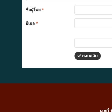
ชื่อผู้โพส
*
อีเมล
*
ตอบกลับ
เลขที