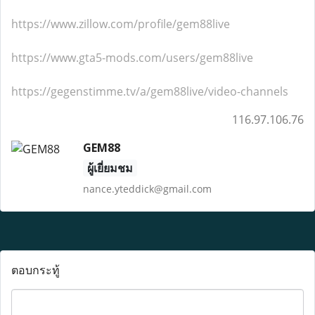
https://www.zillow.com/profile/gem88live
https://www.gta5-mods.com/users/gem88live
https://gegenstimme.tv/a/gem88live/video-channels
116.97.106.76
GEM88
ผู้เยี่ยมชม
nance.yteddick@gmail.com
ตอบกระทู้