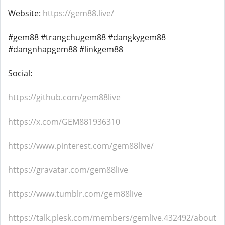
Website:
https://gem88.live/
#gem88 #trangchugem88 #dangkygem88
#dangnhapgem88 #linkgem88
Social:
https://github.com/gem88live
https://x.com/GEM881936310
https://www.pinterest.com/gem88live/
https://gravatar.com/gem88live
https://www.tumblr.com/gem88live
https://talk.plesk.com/members/gemlive.432492/about