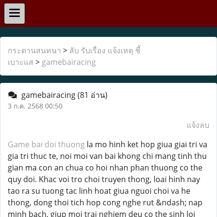
กระดานสนทนา
>
ลับ รับเรื่อง แจ้งเหตุ ชี้
เบาะแส
>
gamebairacing
gamebairacing
(81 อ่าน)
3 ก.ค. 2568 00:50
แจ้งลบ
Game bai doi thuong
la mo hinh ket hop giua giai tri va
gia tri thuc te, noi moi van bai khong chi mang tinh thu
gian ma con an chua co hoi nhan phan thuong co the
quy doi. Khac voi tro choi truyen thong, loai hinh nay
tao ra su tuong tac linh hoat giua nguoi choi va he
thong, dong thoi tich hop cong nghe rut &ndash; nap
minh bach, giup moi trai nghiem deu co the sinh loi