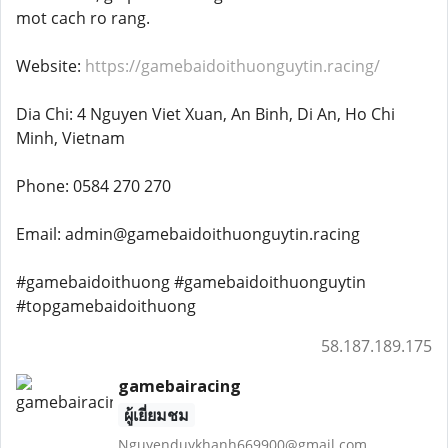
mot cach ro rang.
Website:
https://gamebaidoithuonguytin.racing/
Dia Chi: 4 Nguyen Viet Xuan, An Binh, Di An, Ho Chi
Minh, Vietnam
Phone: 0584 270 270
Email: admin@gamebaidoithuonguytin.racing
#gamebaidoithuong #gamebaidoithuonguytin
#topgamebaidoithuong
58.187.189.175
gamebairacing
ผู้เยี่ยมชม
Nguyenduykhanh669900@gmail.com