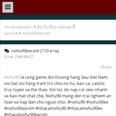
กระดานสนทนา
>
ลับ รับเรื่อง แจ้งเหตุ ชี้
เบาะแส
>
nohu90excom
nohu90excom
(110 อ่าน)
3 ก.ค. 2568 09:27
แจ้งลบ
Nohu90
la cong game doi thuong hang dau Viet Nam,
noi bat voi hang tram tro choi no hu, ban ca, casino
truc tuyen va the thao. Voi toc do nap rut sieu nhanh
va bao mat chat che, Nohu90 mang den trai nghiem an
toan va hap dan cho nguoi choi. #nohu90 #nohu90ex
#nohu90excom #nhacainohu90 #nhacainohu90ex
#nhacainohu90excom