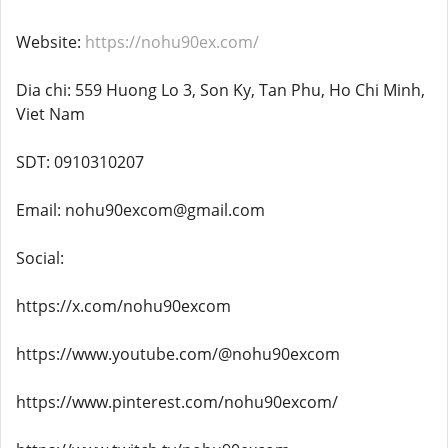
Website:
https://nohu90ex.com/
Dia chi: 559 Huong Lo 3, Son Ky, Tan Phu, Ho Chi Minh,
Viet Nam
SDT: 0910310207
Email: nohu90excom@gmail.com
Social:
https://x.com/nohu90excom
https://www.youtube.com/@nohu90excom
https://www.pinterest.com/nohu90excom/