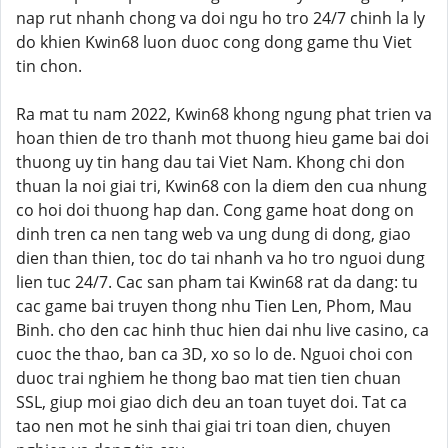
nap rut nhanh chong va doi ngu ho tro 24/7 chinh la ly
do khien Kwin68 luon duoc cong dong game thu Viet
tin chon.
Ra mat tu nam 2022, Kwin68 khong ngung phat trien va
hoan thien de tro thanh mot thuong hieu game bai doi
thuong uy tin hang dau tai Viet Nam. Khong chi don
thuan la noi giai tri, Kwin68 con la diem den cua nhung
co hoi doi thuong hap dan. Cong game hoat dong on
dinh tren ca nen tang web va ung dung di dong, giao
dien than thien, toc do tai nhanh va ho tro nguoi dung
lien tuc 24/7. Cac san pham tai Kwin68 rat da dang: tu
cac game bai truyen thong nhu Tien Len, Phom, Mau
Binh. cho den cac hinh thuc hien dai nhu live casino, ca
cuoc the thao, ban ca 3D, xo so lo de. Nguoi choi con
duoc trai nghiem he thong bao mat tien tien chuan
SSL, giup moi giao dich deu an toan tuyet doi. Tat ca
tao nen mot he sinh thai giai tri toan dien, chuyen