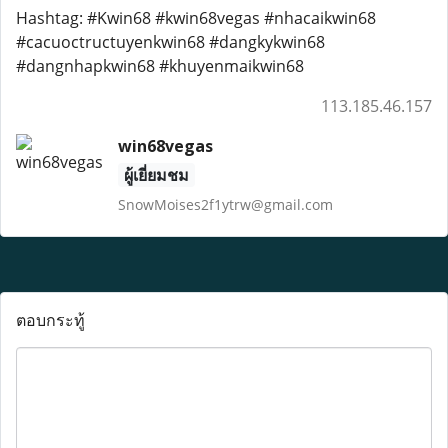
Hashtag: #Kwin68 #kwin68vegas #nhacaikwin68
#cacuoctructuyenkwin68 #dangkykwin68
#dangnhapkwin68 #khuyenmaikwin68
113.185.46.157
win68vegas
ผู้เยี่ยมชม
SnowMoises2f1ytrw@gmail.com
ตอบกระทู้