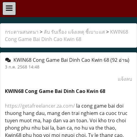
กระดานสนทนา
>
ลับ รับเรื่อง แจ้งเหตุ ชี้เบาะแส
>
KWIN68
Cong Game Bai Dinh Cao Kwin 68
KWIN68 Cong Game Bai Dinh Cao Kwin 68
(92 อ่าน)
3 ก.ค. 2568 14:48
แจ้งลบ
KWIN68 Cong Game Bai Dinh Cao Kwin 68
https://getafreelancer.za.com/
la cong game bai doi
thuong hang dau, mang den trai nghiem ca cuoc truc
tuyen muot ma, hap dan va an toan. Voi kho tro choi
phong phu nhu bai la, ban ca, no hu va the thao,
Kwin68 phu hop voi moi nguoi choi. Ty le thang cao,