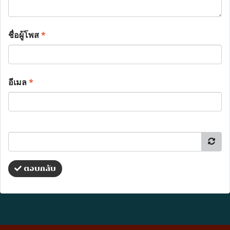
ชื่อผู้โพส
*
อีเมล
*
ตอบกลับ