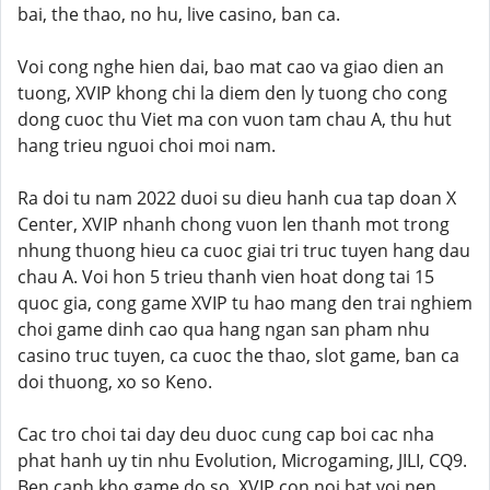
bai, the thao, no hu, live casino, ban ca.
Voi cong nghe hien dai, bao mat cao va giao dien an
tuong, XVIP khong chi la diem den ly tuong cho cong
dong cuoc thu Viet ma con vuon tam chau A, thu hut
hang trieu nguoi choi moi nam.
Ra doi tu nam 2022 duoi su dieu hanh cua tap doan X
Center, XVIP nhanh chong vuon len thanh mot trong
nhung thuong hieu ca cuoc giai tri truc tuyen hang dau
chau A. Voi hon 5 trieu thanh vien hoat dong tai 15
quoc gia, cong game XVIP tu hao mang den trai nghiem
choi game dinh cao qua hang ngan san pham nhu
casino truc tuyen, ca cuoc the thao, slot game, ban ca
doi thuong, xo so Keno.
Cac tro choi tai day deu duoc cung cap boi cac nha
phat hanh uy tin nhu Evolution, Microgaming, JILI, CQ9.
Ben canh kho game do so, XVIP con noi bat voi nen