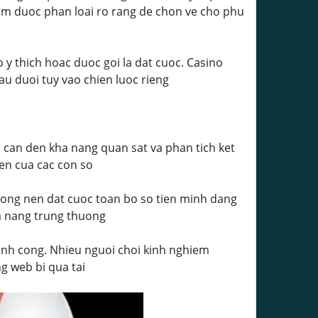
Nam duoc phan loai ro rang de chon ve cho phu
 y thich hoac duoc goi la dat cuoc. Casino
au duoi tuy vao chien luoc rieng
can den kha nang quan sat va phan tich ket
ien cua cac con so
hong nen dat cuoc toan bo so tien minh dang
ha nang trung thuong
anh cong. Nhieu nguoi choi kinh nghiem
g web bi qua tai