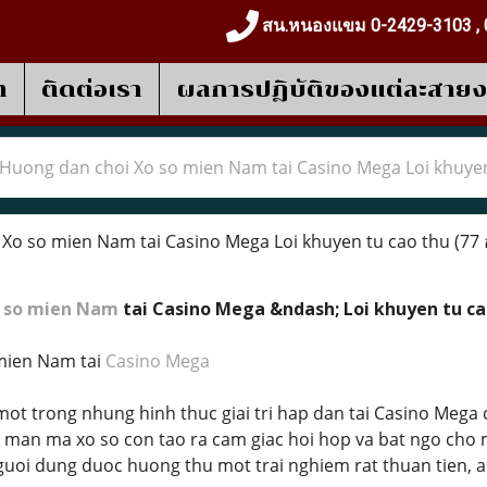
สน.หนองแขม 0-2429-3103 , 
า
ติดต่อเรา
ผลการปฎิบัติของแต่ละสาย
Huong dan choi Xo so mien Nam tai Casino Mega Loi khuyen
Xo so mien Nam tai Casino Mega Loi khuyen tu cao thu
(77 
 so mien Nam
tai Casino Mega &ndash; Loi khuyen tu ca
 mien Nam tai
Casino Mega
ot trong nhung hinh thuc giai tri hap dan tai Casino Mega 
man ma xo so con tao ra cam giac hoi hop va bat ngo cho m
uoi dung duoc huong thu mot trai nghiem rat thuan tien, a