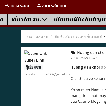
เข้าสู่ระบบ
สมัครสมาชิก
รก
เกี่ยวกับ สน.
นโยบายผู้บังคับบัญช
กระดานสนทนา
>
ลับ รับเรื่อง แจ้งเหตุ ชี้เบาะแส
>
Huong dan choi 
4 ก.ค. 2568 15:43
Super Link
ผู้เยี่ยมชม
Huong dan choi
Xo
terrylovinmine592@gmail.com
Gioi thieu ve xo so
Xo so mien Nam la m
mang tinh chat may 
cua Casino Mega, ng