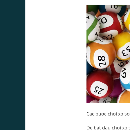
Cac buoc choi xo s
De bat dau choi xo 