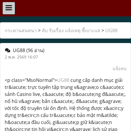
กระดานสนทนา
>
ลับ รับเรื่อง แจ้งเหตุ ชี้เบาะแส
>
UG88
UG88
(96 อ่าน)
2 พ.ค. 2569 16:07
แจ้งลบ
<p class="MsoNormal">
UG88
cung cấp danh mục giải
tr&iacute; trực tuyến tập trung v&agrave;o c&aacute;c
sảnh Casino live, c&aacute; độ b&oacute;ng đ&aacute;,
nổ hũ v&agrave; bắn c&aacute;, đ&aacute; g&agrave;
với tốc độ truyền tải ổn định. Hệ thống được x&acirc;y
dựng tr&ecirc;n cấu tr&uacute;c bảo mật m&atilde;
h&oacute;a đầu cuối, gi&uacute;p giữ k&iacute;n
th&ocirc;ng tin hội vi&ecirc;n v&agrave; lịch sử giao