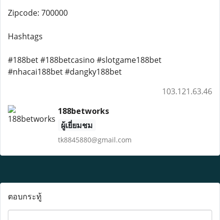
Zipcode: 700000
Hashtags
#188bet #188betcasino #slotgame188bet
#nhacai188bet #dangky188bet
103.121.63.46
188betworks
ผู้เยี่ยมชม
tk8845880@gmail.com
ตอบกระทู้