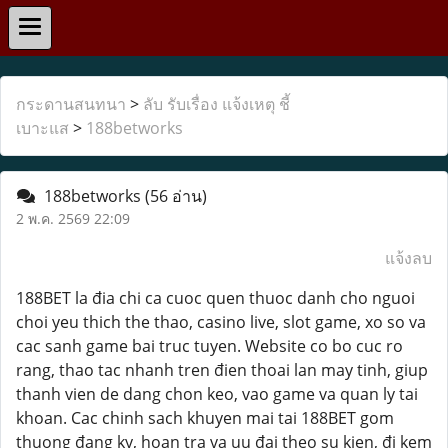
กระดานสนทนา
>
ลับ รับเรื่อง แจ้งเหตุ ชี้
เบาะแส
>
188betworks
188betworks
(56 อ่าน)
2 พ.ค. 2569 22:09
แจ้งลบ
188BET la đia chi ca cuoc quen thuoc danh cho nguoi
choi yeu thich the thao, casino live, slot game, xo so va
cac sanh game bai truc tuyen. Website co bo cuc ro
rang, thao tac nhanh tren đien thoai lan may tinh, giup
thanh vien de dang chon keo, vao game va quan ly tai
khoan. Cac chinh sach khuyen mai tai 188BET gom
thuong đang ky, hoan tra va uu đai theo su kien, đi kem