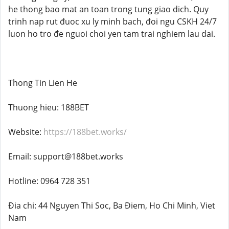
he thong bao mat an toan trong tung giao dich. Quy
trinh nap rut đuoc xu ly minh bach, đoi ngu CSKH 24/7
luon ho tro đe nguoi choi yen tam trai nghiem lau dai.
Thong Tin Lien He
Thuong hieu: 188BET
Website:
https://188bet.works/
Email: support@188bet.works
Hotline: 0964 728 351
Đia chi: 44 Nguyen Thi Soc, Ba Điem, Ho Chi Minh, Viet
Nam