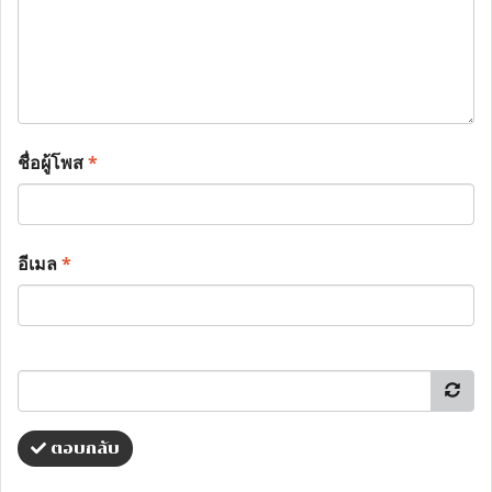
ชื่อผู้โพส
*
อีเมล
*
ตอบกลับ