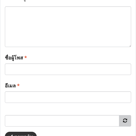
ชื่อผู้โพส
*
อีเมล
*