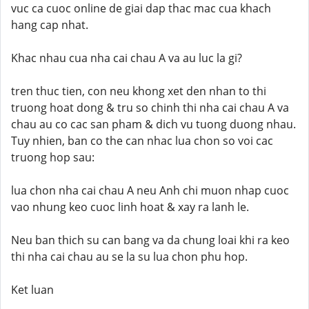
vuc ca cuoc online de giai dap thac mac cua khach
hang cap nhat.
Khac nhau cua nha cai chau A va au luc la gi?
tren thuc tien, con neu khong xet den nhan to thi
truong hoat dong & tru so chinh thi nha cai chau A va
chau au co cac san pham & dich vu tuong duong nhau.
Tuy nhien, ban co the can nhac lua chon so voi cac
truong hop sau:
lua chon nha cai chau A neu Anh chi muon nhap cuoc
vao nhung keo cuoc linh hoat & xay ra lanh le.
Neu ban thich su can bang va da chung loai khi ra keo
thi nha cai chau au se la su lua chon phu hop.
Ket luan