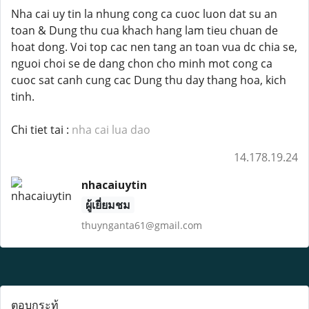
Nha cai uy tin la nhung cong ca cuoc luon dat su an
toan & Dung thu cua khach hang lam tieu chuan de
hoat dong. Voi top cac nen tang an toan vua dc chia se,
nguoi choi se de dang chon cho minh mot cong ca
cuoc sat canh cung cac Dung thu day thang hoa, kich
tinh.
Chi tiet tai :
nha cai lua dao
14.178.19.24
nhacaiuytin
ผู้เยี่ยมชม
thuynganta61@gmail.com
ตอบกระทู้