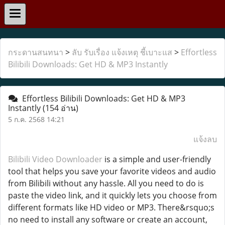
กระดานสนทนา
>
ลับ รับเรื่อง แจ้งเหตุ ชี้เบาะแส
>
Effortless
Bilibili Downloads: Get HD & MP3 Instantly
Effortless Bilibili Downloads: Get HD & MP3
Instantly
(154 อ่าน)
5 ก.ค. 2568 14:21
แจ้งลบ
Bilibili Video Downloader
is a simple and user-friendly
tool that helps you save your favorite videos and audio
from Bilibili without any hassle. All you need to do is
paste the video link, and it quickly lets you choose from
different formats like HD video or MP3. There&rsquo;s
no need to install any software or create an account,