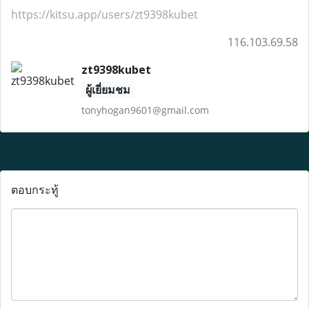
https://kitsu.app/users/zt9398kubet
116.103.69.58
zt9398kubet
ผู้เยี่ยมชม
tonyhogan9601@gmail.com
ตอบกระทู้