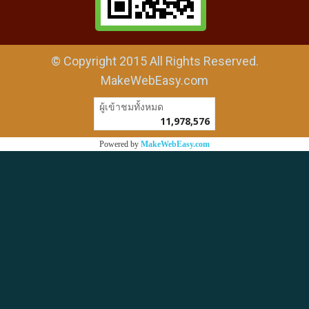
© Copyright 2015 All Rights Reserved.
MakeWebEasy.com
ผู้เข้าชมวันนี้
1
Powered by
MakeWebEasy.com