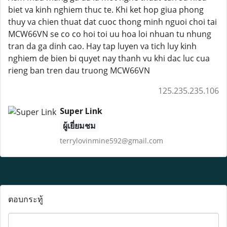
biet va kinh nghiem thuc te. Khi ket hop giua phong
thuy va chien thuat dat cuoc thong minh nguoi choi tai
MCW66VN se co co hoi toi uu hoa loi nhuan tu nhung
tran da ga dinh cao. Hay tap luyen va tich luy kinh
nghiem de bien bi quyet nay thanh vu khi dac luc cua
rieng ban tren dau truong MCW66VN
125.235.235.106
Super Link
ผู้เยี่ยมชม
terrylovinmine592@gmail.com
ตอบกระทู้