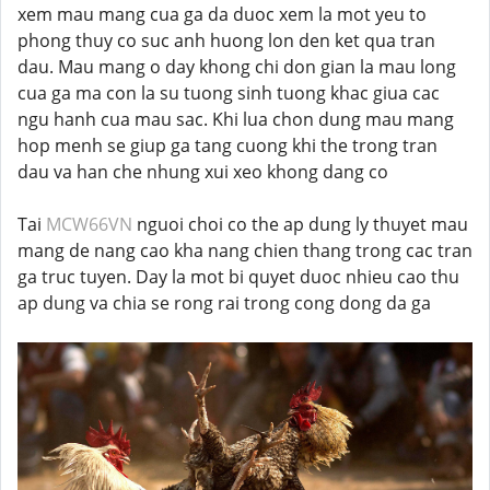
xem mau mang cua ga da duoc xem la mot yeu to
phong thuy co suc anh huong lon den ket qua tran
dau. Mau mang o day khong chi don gian la mau long
cua ga ma con la su tuong sinh tuong khac giua cac
ngu hanh cua mau sac. Khi lua chon dung mau mang
hop menh se giup ga tang cuong khi the trong tran
dau va han che nhung xui xeo khong dang co
Tai
MCW66VN
nguoi choi co the ap dung ly thuyet mau
mang de nang cao kha nang chien thang trong cac tran
ga truc tuyen. Day la mot bi quyet duoc nhieu cao thu
ap dung va chia se rong rai trong cong dong da ga