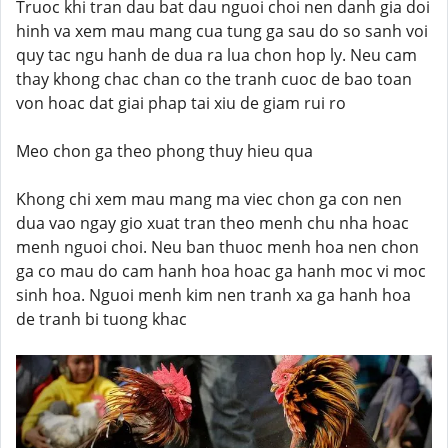
Truoc khi tran dau bat dau nguoi choi nen danh gia doi
hinh va xem mau mang cua tung ga sau do so sanh voi
quy tac ngu hanh de dua ra lua chon hop ly. Neu cam
thay khong chac chan co the tranh cuoc de bao toan
von hoac dat giai phap tai xiu de giam rui ro
Meo chon ga theo phong thuy hieu qua
Khong chi xem mau mang ma viec chon ga con nen
dua vao ngay gio xuat tran theo menh chu nha hoac
menh nguoi choi. Neu ban thuoc menh hoa nen chon
ga co mau do cam hanh hoa hoac ga hanh moc vi moc
sinh hoa. Nguoi menh kim nen tranh xa ga hanh hoa
de tranh bi tuong khac