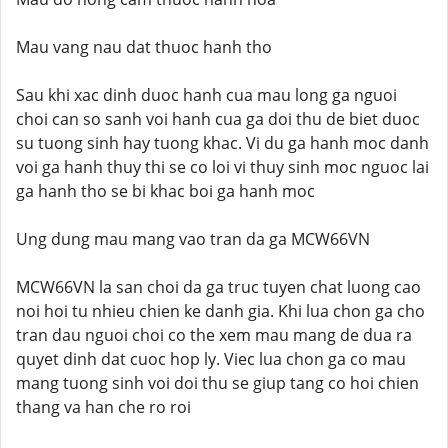
Mau vang nau dat thuoc hanh tho
Sau khi xac dinh duoc hanh cua mau long ga nguoi
choi can so sanh voi hanh cua ga doi thu de biet duoc
su tuong sinh hay tuong khac. Vi du ga hanh moc danh
voi ga hanh thuy thi se co loi vi thuy sinh moc nguoc lai
ga hanh tho se bi khac boi ga hanh moc
Ung dung mau mang vao tran da ga MCW66VN
MCW66VN la san choi da ga truc tuyen chat luong cao
noi hoi tu nhieu chien ke danh gia. Khi lua chon ga cho
tran dau nguoi choi co the xem mau mang de dua ra
quyet dinh dat cuoc hop ly. Viec lua chon ga co mau
mang tuong sinh voi doi thu se giup tang co hoi chien
thang va han che ro roi