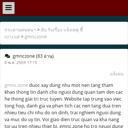
กระดานสนทนา
>
ลับ รับเรื่อง แจ้งเหตุ ชี้
เบาะแส
>
gmnczone
gmnczone
(83 อ่าน)
8 พ.ค. 2569 17:15
แจ้งลบ
gmnc.zone
duoc xay dung nhu mot nen tang tham
khao thong tin danh cho nguoi dung quan tam den cac
he thong giai tri truc tuyen. Website tap trung vao viec
tong hop, danh gia va phan tich cac nen tang dua tren
nhieu tieu chi nhu do on dinh, trai nghiem nguoi dung
va muc do uy tin. Voi giao dien truc quan va kha nang
toi uu tren nhieu thiet bi, gmnc.zone ho tro nguoi dung