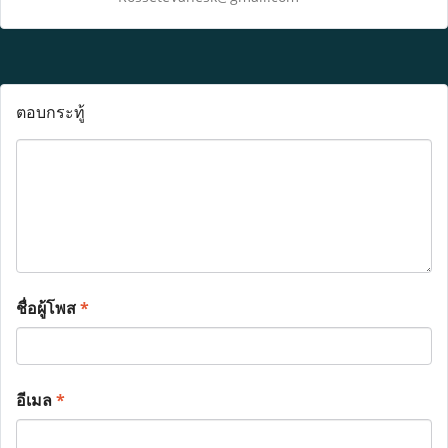
ตอบกระทู้
ชื่อผู้โพส
*
อีเมล
*