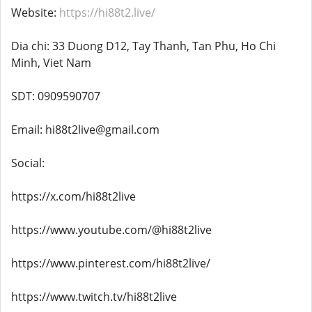
Website:
https://hi88t2.live/
Dia chi: 33 Duong D12, Tay Thanh, Tan Phu, Ho Chi
Minh, Viet Nam
SDT: 0909590707
Email: hi88t2live@gmail.com
Social:
https://x.com/hi88t2live
https://www.youtube.com/@hi88t2live
https://www.pinterest.com/hi88t2live/
https://www.twitch.tv/hi88t2live