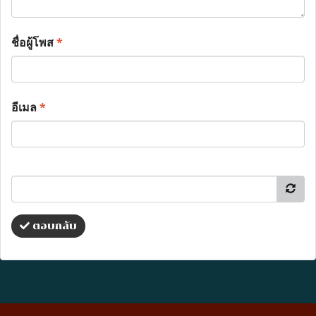
ชื่อผู้โพส
*
อีเมล
*
ตอบกลับ