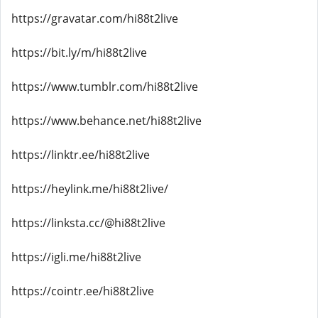
https://gravatar.com/hi88t2live
https://bit.ly/m/hi88t2live
https://www.tumblr.com/hi88t2live
https://www.behance.net/hi88t2live
https://linktr.ee/hi88t2live
https://heylink.me/hi88t2live/
https://linksta.cc/@hi88t2live
https://igli.me/hi88t2live
https://cointr.ee/hi88t2live