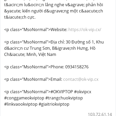
t&acirc;m lu&ocirc;n lắng nghe v&agrave; phản hồi
&yacute; kiến người d&ugrave;ng một c&aacute;ch
t&iacute;ch cực.
<p class="MsoNormal">Website:
https://ok-vip.cx/
<p class="MsoNormal">Địa chỉ: 30 Đường số 1, Khu
d&acirc;n cư Trung Sơn, B&igrave;nh Hưng, Hồ
Ch&iacute; Minh, Việt Nam
<p class="MsoNormal">Phone: 0934158276
<p class="MsoNormal">Email:
contact@ok-vip.cx
<p class="MsoNormal">#OKVIPTOP #okvipcx
#conggameokviptop #trangchuokviptop
#linkvaookviptop #giaitriokviptop
103.72.61.14