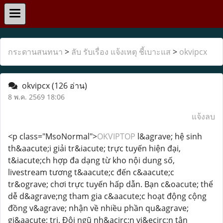
กระดานสนทนา
>
ลับ รับเรื่อง แจ้งเหตุ ชี้เบาะแส
>
okvipcx
okvipcx
(126 อ่าน)
8 พ.ค. 2569 18:06
แจ้งลบ
<p class="MsoNormal">
OKVIPTOP
l&agrave; hệ sinh
th&aacute;i giải tr&iacute; trực tuyến hiện đại,
t&iacute;ch hợp đa dạng từ kho nội dung số,
livestream tương t&aacute;c đến c&aacute;c
tr&ograve; chơi trực tuyến hấp dẫn. Bạn c&oacute; thể
dễ d&agrave;ng tham gia c&aacute;c hoạt động cộng
đồng v&agrave; nhận về nhiều phần qu&agrave;
gi&aacute; trị. Đội ngũ nh&acirc;n vi&ecirc;n tận