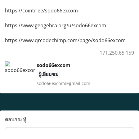
https://cointr.ee/sodo66excom
https://www.geogebra.org/u/sodo66excom
https://www.qrcodechimp.com/page/sodo66excom
171.250.65.159
sodo66excom
ผู้เยี่ยมชม
sodo66excom@gmail.com
ตอบกระทู้