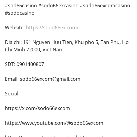
#sod66casino #sodo66excasino #sodo66excomcasino
#sodocasino
Website:
https://sodo66ex.com/
Dia chi: 191 Nguyen Huu Tien, Khu pho 5, Tan Phu, Ho
Chi Minh 72000, Viet Nam
SDT: 0901400807
Email: sodo66excom@gmail.com
Social:
https://x.com/sodo66excom
https://www.youtube.com/@sodo66excom