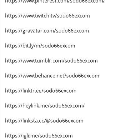
https://www.pinterest.com/sodo66excom/
https://www.twitch.tv/sodo66excom
https://gravatar.com/sodo66excom
https://bit.ly/m/sodo66excom
https://www.tumblr.com/sodo66excom
https://www.behance.net/sodo66excom
https://linktr.ee/sodo66excom
https://heylink.me/sodo66excom/
https://linksta.cc/@sodo66excom
https://igli.me/sodo66excom