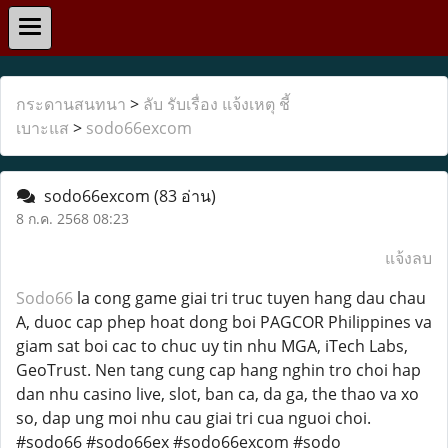
กระดานสนทนา
>
ลับ รับเรื่อง แจ้งเหตุ ชี้
เบาะแส
>
sodo66excom
sodo66excom
(83 อ่าน)
8 ก.ค. 2568 08:23
แจ้งลบ
Sodo66
la cong game giai tri truc tuyen hang dau chau
A, duoc cap phep hoat dong boi PAGCOR Philippines va
giam sat boi cac to chuc uy tin nhu MGA, iTech Labs,
GeoTrust. Nen tang cung cap hang nghin tro choi hap
dan nhu casino live, slot, ban ca, da ga, the thao va xo
so, dap ung moi nhu cau giai tri cua nguoi choi.
#sodo66 #sodo66ex #sodo66excom #sodo