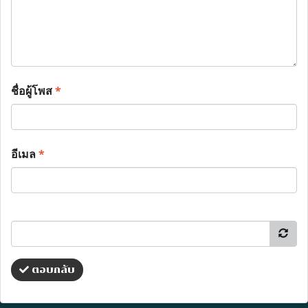
ชื่อผู้โพส
*
อีเมล
*
ตอบกลับ