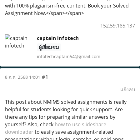
with 100% plagiarism-free content. Book your Solved
Assignment Now.</span></span>
152.59.185.137
captain infotech
ผู้เยี่ยมชม
infotechcaptain54@gmail.com
#1
8 ก.ค. 2568 14:01
แจ้งลบ
This post about NMIMS solved assignments is really
helpful for students looking for quick support. Are
there any tips for preparing similar answers by
yourself? Also, check
how to use slideshare
downloader
to easily save assignment-related
presentations without login, captcha, or paid apps.