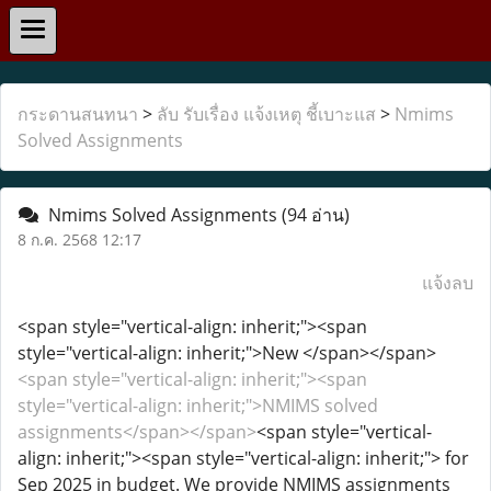
กระดานสนทนา
>
ลับ รับเรื่อง แจ้งเหตุ ชี้เบาะแส
>
Nmims
Solved Assignments
Nmims Solved Assignments
(94 อ่าน)
8 ก.ค. 2568 12:17
แจ้งลบ
<span style="vertical-align: inherit;"><span
style="vertical-align: inherit;">New </span></span>
<span style="vertical-align: inherit;"><span
style="vertical-align: inherit;">NMIMS solved
assignments</span></span>
<span style="vertical-
align: inherit;"><span style="vertical-align: inherit;"> for
Sep 2025 in budget. We provide NMIMS assignments