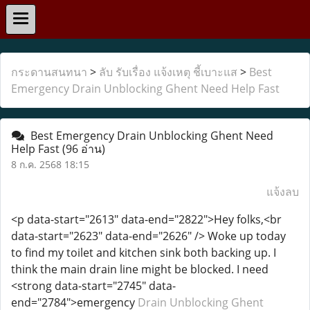
กระดานสนทนา
>
ลับ รับเรื่อง แจ้งเหตุ ชี้เบาะแส
>
Best
Emergency Drain Unblocking Ghent Need Help Fast
Best Emergency Drain Unblocking Ghent Need
Help Fast
(96 อ่าน)
8 ก.ค. 2568 18:15
แจ้งลบ
<p data-start="2613" data-end="2822">Hey folks,<br
data-start="2623" data-end="2626" /> Woke up today
to find my toilet and kitchen sink both backing up. I
think the main drain line might be blocked. I need
<strong data-start="2745" data-
end="2784">emergency
Drain Unblocking Ghent