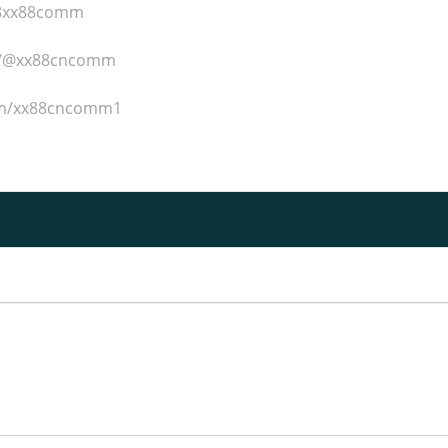
x88xx88comm
co/@xx88cncomm
com/xx88cncomm1