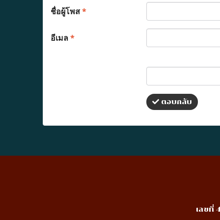
ชื่อผู้โพส
*
อีเมล
*
ตอบกลับ
เลขที