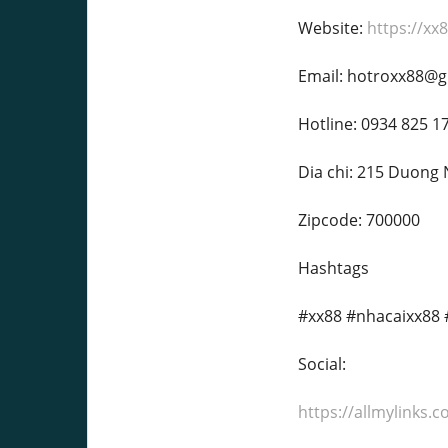
Website:
https://xx
Email: hotroxx88@
Hotline: 0934 825 1
Dia chi: 215 Duong
Zipcode: 700000
Hashtags
#xx88 #nhacaixx88 
Social:
https://allmylinks