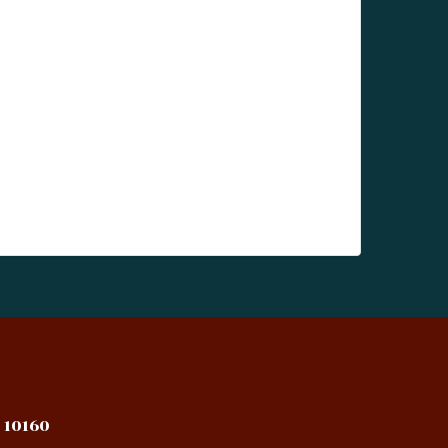
 10160