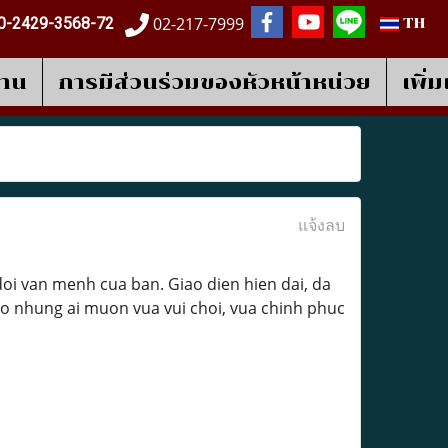
02-217-7999
0-2429-3568-72
TH
งาน
การมีส่วนร่วมของหัวหน้าหน่วย
เพิ่
แจ้งลบ
 doi van menh cua ban. Giao dien hien dai, da
cho nhung ai muon vua vui choi, vua chinh phuc