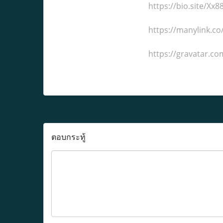
https://bio.site/X
https://manylink.
https://gravatar.
ตอบกระทู้