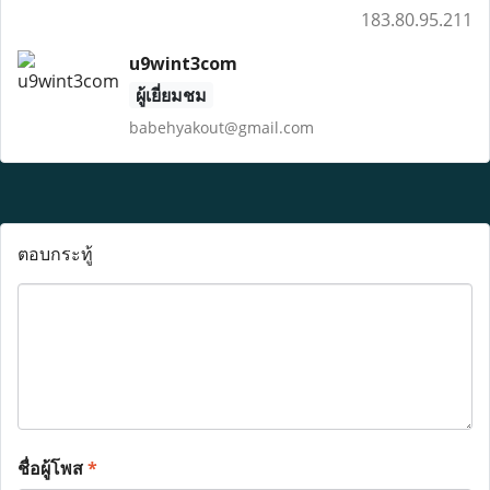
183.80.95.211
u9wint3com
ผู้เยี่ยมชม
babehyakout@gmail.com
ตอบกระทู้
ชื่อผู้โพส
*