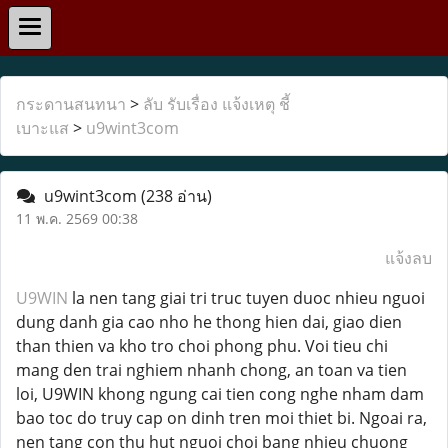
กระดานสนทนา
>
ลับ รับเรื่อง แจ้งเหตุ ชี้
เบาะแส
>
u9wint3com
u9wint3com
(238 อ่าน)
11 พ.ค. 2569 00:38
แจ้งลบ
U9WIN
la nen tang giai tri truc tuyen duoc nhieu nguoi
dung danh gia cao nho he thong hien dai, giao dien
than thien va kho tro choi phong phu. Voi tieu chi
mang den trai nghiem nhanh chong, an toan va tien
loi, U9WIN khong ngung cai tien cong nghe nham dam
bao toc do truy cap on dinh tren moi thiet bi. Ngoai ra,
nen tang con thu hut nguoi choi bang nhieu chuong