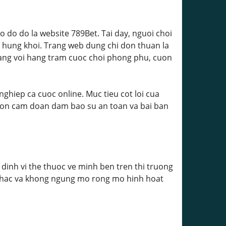
o do do la website 789Bet. Tai day, nguoi choi
y hung khoi. Trang web dung chi don thuan la
dang voi hang tram cuoc choi phong phu, cuon
nghiep ca cuoc online. Muc tieu cot loi cua
a con cam doan dam bao su an toan va bai ban
inh vi the thuoc ve minh ben tren thi truong
 chac va khong ngung mo rong mo hinh hoat