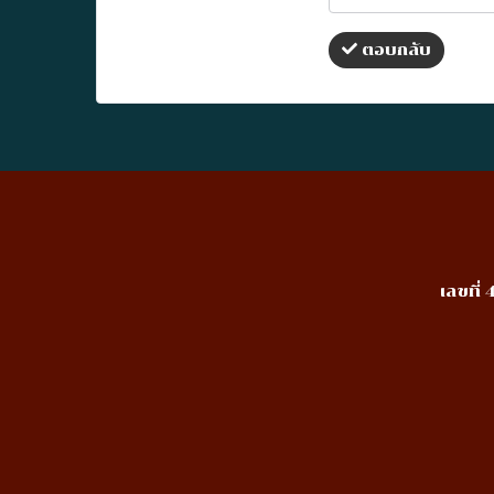
ตอบกลับ
เลขที