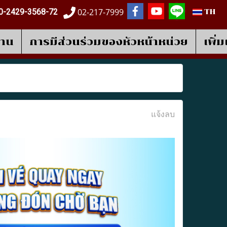
02-217-7999
0-2429-3568-72
TH
งาน
การมีส่วนร่วมของหัวหน้าหน่วย
เพิ่
แจ้งลบ