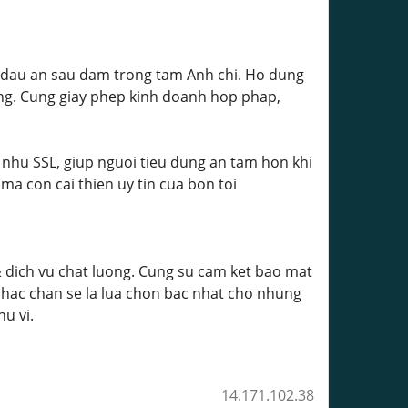
 dau an sau dam trong tam Anh chi. Ho dung
ong. Cung giay phep kinh doanh hop phap,
 nhu SSL, giup nguoi tieu dung an tam hon khi
 con cai thien uy tin cua bon toi
& dich vu chat luong. Cung su cam ket bao mat
 chac chan se la lua chon bac nhat cho nhung
u vi.
14.171.102.38