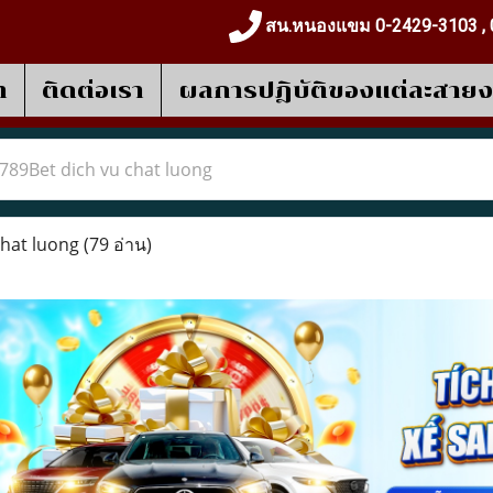
สน.หนองแขม 0-2429-3103 , 
า
ติดต่อเรา
ผลการปฎิบัติของแต่ละสาย
789Bet dich vu chat luong
chat luong
(79 อ่าน)