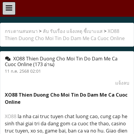
กระดานสนทนา
>
ลับ รับเรื่อง แจ้งเหตุ ชี้เบาะแส
>
XO88
Thien Duong Cho Moi Tin Do Dam Me Ca Cuoc Online
XO88 Thien Duong Cho Moi Tin Do Dam Me Ca
Cuoc Online
(173 อ่าน)
11 ก.ค. 2568 02:01
แจ้งลบ
XO88 Thien Duong Cho Moi Tin Do Dam Me Ca Cuoc
Online
XO88
la nha cai truc tuyen chat luong cao, cung cap he
sinh thai giai tri da dang gom ca cuoc the thao, casino
truc tuyen, xo so, game bai, ban ca va no hu. Giao dien