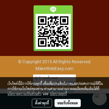
© Copyright 2015 All Rights Reserved.
MakeWebEasy.com
ผู้เข้าชมทั้งหมด
11,983,624
เว็บไซต์นี้มีการใช้งานคุกกี้ เพื่อเพิ่มประสิทธิภาพและประสบการณ์ที่ดีใน
การใช้งานเว็บไซต์ของท่าน ท่านสามารถอ่านรายละเอียดเพิ่มเติมได้ที่
Powered by
MakeWebEasy.com
นโยบายความเป็นส่วนตัว
และ
นโยบายคุกกี้
ตั้งค่าคุกกี้
ยอมรับทั้งหมด