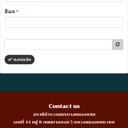
อีเมล
*
ตอบกลับ
Contact us
สถานีตำรวจนครบาลหนองแขม
เลขที่ 44 หมู่ 8 ถนนบางบอน 5 แขวงหนองแขม เขต