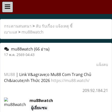
กระดานสนทนา
>
ลับ รับเรื่อง แจ้งเหตุ ชี้
เบาะแส
>
mu88watch
mu88watch
(66 อ่าน)
17 พ.ค. 2569 04:43
แจ้งลบ
MU88
| Link V&agrave;o Mu88 Com Trang Chủ
Ch&iacute;nh Thức 2026
https://mu88.watch/
209.92.184.21
mu88watch
ผู้เยี่ยมชม