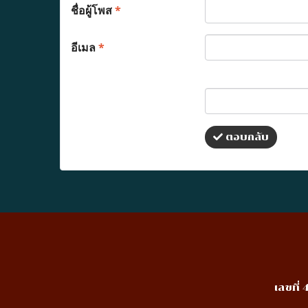
ชื่อผู้โพส
*
อีเมล
*
ตอบกลับ
เลขที