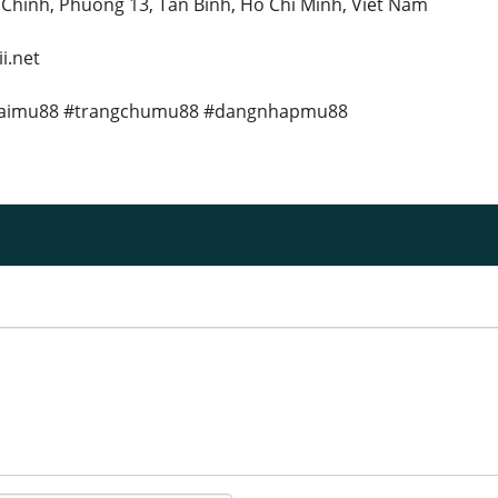
g Chinh, Phuong 13, Tan Binh, Ho Chi Minh, Viet Nam
i.net
caimu88 #trangchumu88 #dangnhapmu88