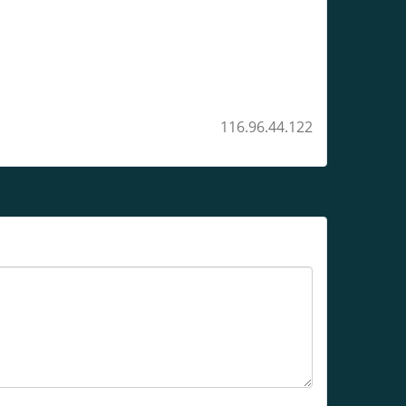
116.96.44.122