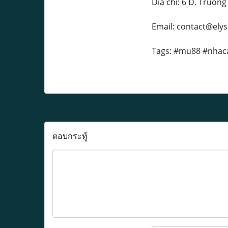
Dia chi: 6 D. Truon
Email: contact@elysi
Tags: #mu88 #nha
ตอบกระทู้