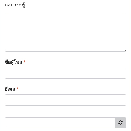
ตอบกระทู้
ชื่อผู้โพส
*
อีเมล
*