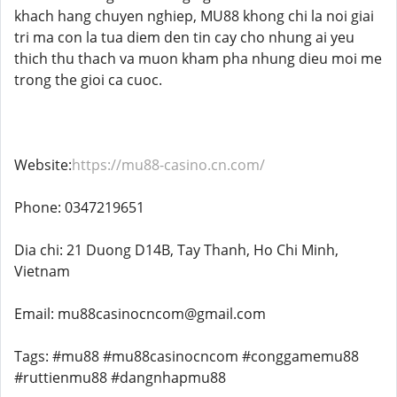
khach hang chuyen nghiep, MU88 khong chi la noi giai
tri ma con la tua diem den tin cay cho nhung ai yeu
thich thu thach va muon kham pha nhung dieu moi me
trong the gioi ca cuoc.
Website:
https://mu88-casino.cn.com/
Phone: 0347219651
Dia chi: 21 Duong D14B, Tay Thanh, Ho Chi Minh,
Vietnam
Email: mu88casinocncom@gmail.com
Tags: #mu88 #mu88casinocncom #conggamemu88
#ruttienmu88 #dangnhapmu88