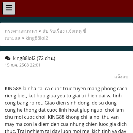
กระดานสนทนา
>
ลับ รับเรื่อง แจ้งเหตุ ชี้
เบาะแส
>
king88lol2
king88lol2
(72 อ่าน)
15 ก.ค. 2568 22:01
แจ้งลบ
KING88 la nha cai ca cuoc truc tuyen mang phong cach
rieng biet, ket hop giua yeu to giai tri hien dai va tinh
cong bang ro ret. Giao dien sinh dong, de su dung
cung he thong dat cuoc linh hoat giup nguoi choi lam
chu moi cuoc choi. KING88 khong chi la noi thu van
may ma con la diem den cua nhung chien luoc gia dich
thuc. Trai nghiem tai day luon moi me, kich tinh va day