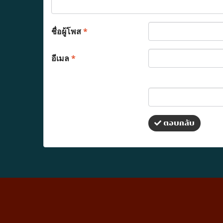
ชื่อผู้โพส
*
อีเมล
*
ตอบกลับ