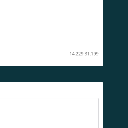
14.229.31.199