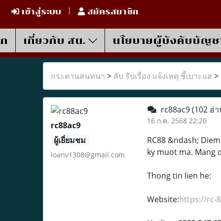
เข้าสู่ระบบ
สมัครสมาชิก
รก
เกี่ยวกับ สน.
นโยบายผู้บังคับบัญช
กระดานสนทนา
>
ลับ รับเรื่อง แจ้งเหตุ ชี้เบาะแส
>
rc88ac9
(102 อ่า
16 ก.ค. 2568 22:20
rc88ac9
ผู้เยี่ยมชม
RC88 &ndash; Diem d
ky muot ma. Mang de
loanv1308@gmail.com
Thong tin lien he:
Website:
https://rc-