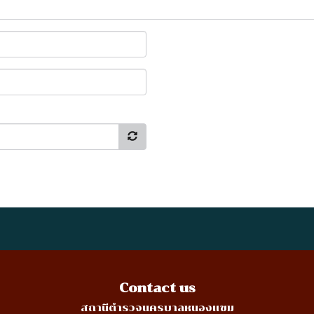
Contact us
สถานีตำรวจนครบาลหนองแขม