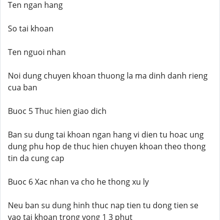
Ten ngan hang
So tai khoan
Ten nguoi nhan
Noi dung chuyen khoan thuong la ma dinh danh rieng
cua ban
Buoc 5 Thuc hien giao dich
Ban su dung tai khoan ngan hang vi dien tu hoac ung
dung phu hop de thuc hien chuyen khoan theo thong
tin da cung cap
Buoc 6 Xac nhan va cho he thong xu ly
Neu ban su dung hinh thuc nap tien tu dong tien se
vao tai khoan trong vong 1 3 phut