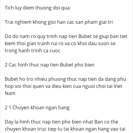
Tich luy diem thuong doi qua
Trai nghiem khong gioi han cac san pham giai tri
Do do nam ro quy trinh nap tien Bubet se giup ban tiet
kiem thoi gian tranh rui ro va co khoi dau suon se
trong hanh trinh ca cuoc
2 Cac hinh thuc nap tien Bubet pho bien
Bubet ho tro nhieu phuong thuc nap tien da dang phu
hop voi thoi quen va dieu kien cua nguoi choi tai Viet
Nam
2 1 Chuyen khoan ngan hang
Day la hinh thuc nap tien pho bien nhat Ban co the
chuyen khoan truc tiep tu tai khoan ngan hang vao tai