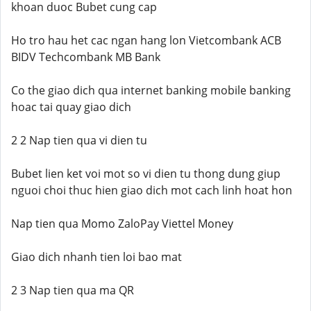
khoan duoc Bubet cung cap
Ho tro hau het cac ngan hang lon Vietcombank ACB
BIDV Techcombank MB Bank
Co the giao dich qua internet banking mobile banking
hoac tai quay giao dich
2 2 Nap tien qua vi dien tu
Bubet lien ket voi mot so vi dien tu thong dung giup
nguoi choi thuc hien giao dich mot cach linh hoat hon
Nap tien qua Momo ZaloPay Viettel Money
Giao dich nhanh tien loi bao mat
2 3 Nap tien qua ma QR