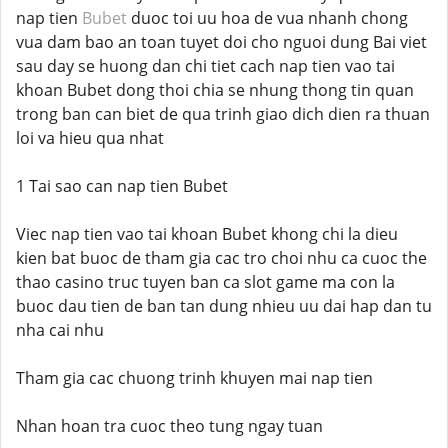
nap tien
Bubet
duoc toi uu hoa de vua nhanh chong
vua dam bao an toan tuyet doi cho nguoi dung Bai viet
sau day se huong dan chi tiet cach nap tien vao tai
khoan Bubet dong thoi chia se nhung thong tin quan
trong ban can biet de qua trinh giao dich dien ra thuan
loi va hieu qua nhat
1 Tai sao can nap tien Bubet
Viec nap tien vao tai khoan Bubet khong chi la dieu
kien bat buoc de tham gia cac tro choi nhu ca cuoc the
thao casino truc tuyen ban ca slot game ma con la
buoc dau tien de ban tan dung nhieu uu dai hap dan tu
nha cai nhu
Tham gia cac chuong trinh khuyen mai nap tien
Nhan hoan tra cuoc theo tung ngay tuan