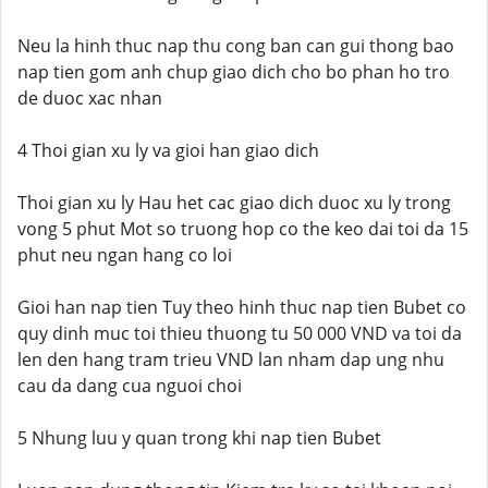
Neu la hinh thuc nap thu cong ban can gui thong bao
nap tien gom anh chup giao dich cho bo phan ho tro
de duoc xac nhan
4 Thoi gian xu ly va gioi han giao dich
Thoi gian xu ly Hau het cac giao dich duoc xu ly trong
vong 5 phut Mot so truong hop co the keo dai toi da 15
phut neu ngan hang co loi
Gioi han nap tien Tuy theo hinh thuc nap tien Bubet co
quy dinh muc toi thieu thuong tu 50 000 VND va toi da
len den hang tram trieu VND lan nham dap ung nhu
cau da dang cua nguoi choi
5 Nhung luu y quan trong khi nap tien Bubet