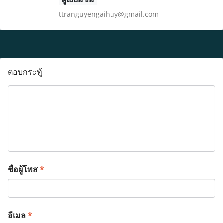
ttranguyengaihuy@gmail.com
ตอบกระทู้
ชื่อผู้โพส
*
อีเมล
*