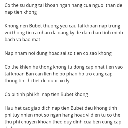
Co the su dung tai khoan ngan hang cua nguoi than de
nap tien khong
Khong nen Bubet thuong yeu cau tai khoan nap trung
voi thong tin ca nhan da dang ky de dam bao tinh minh
bach va bao mat
Nap nham noi dung hoac sai so tien co sao khong
Co the khien he thong khong tu dong cap nhat tien vao
tai khoan Ban can lien he bo phan ho tro cung cap
thong tin chi tiet de duoc xu ly
Co bi tinh phi khi nap tien Bubet khong
Hau het cac giao dich nap tien Bubet deu khong tinh
phi tuy nhien mot so ngan hang hoac vi dien tu co the
thu phi chuyen khoan theo quy dinh cua ben cung cap