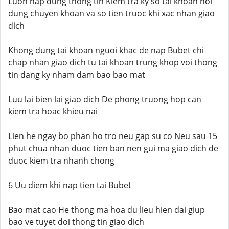
Luon nap dung thong tin Kiem tra ky so tai khoan noi
dung chuyen khoan va so tien truoc khi xac nhan giao
dich
Khong dung tai khoan nguoi khac de nap Bubet chi
chap nhan giao dich tu tai khoan trung khop voi thong
tin dang ky nham dam bao bao mat
Luu lai bien lai giao dich De phong truong hop can
kiem tra hoac khieu nai
Lien he ngay bo phan ho tro neu gap su co Neu sau 15
phut chua nhan duoc tien ban nen gui ma giao dich de
duoc kiem tra nhanh chong
6 Uu diem khi nap tien tai Bubet
Bao mat cao He thong ma hoa du lieu hien dai giup
bao ve tuyet doi thong tin giao dich