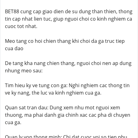
BET88 cung cap giao dien de su dung than thien, thong
tin cap nhat lien tuc, giup nguoi choi co kinh nghiem ca
cuoc tot nhat.
Meo tang co hoi chien thang khi choi da ga truc tiep
cua dao
De tang kha nang chien thang, nguoi choi nen ap dung
nhung meo sau:
Tim hieu ky ve tung con ga: Nghi nghiem cac thong tin
ve ky nang, the luc va kinh nghiem cua ga.
Quan sat tran dau: Dung xem nhu mot nguoi xem
thuong, ma phai danh gia chinh xac cac pha di chuyen
cua ga.
Quan ly von thong minh: Chi dat cuoc voi so tien phu