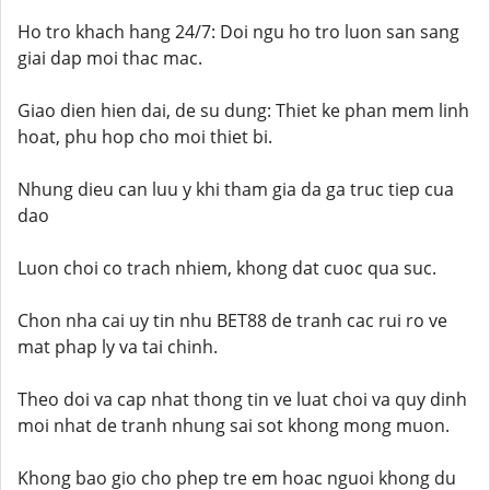
Ho tro khach hang 24/7: Doi ngu ho tro luon san sang
giai dap moi thac mac.
Giao dien hien dai, de su dung: Thiet ke phan mem linh
hoat, phu hop cho moi thiet bi.
Nhung dieu can luu y khi tham gia da ga truc tiep cua
dao
Luon choi co trach nhiem, khong dat cuoc qua suc.
Chon nha cai uy tin nhu BET88 de tranh cac rui ro ve
mat phap ly va tai chinh.
Theo doi va cap nhat thong tin ve luat choi va quy dinh
moi nhat de tranh nhung sai sot khong mong muon.
Khong bao gio cho phep tre em hoac nguoi khong du