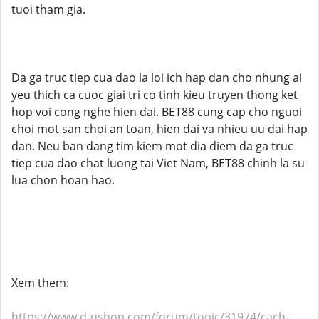
tuoi tham gia.
Da ga truc tiep cua dao la loi ich hap dan cho nhung ai
yeu thich ca cuoc giai tri co tinh kieu truyen thong ket
hop voi cong nghe hien dai. BET88 cung cap cho nguoi
choi mot san choi an toan, hien dai va nhieu uu dai hap
dan. Neu ban dang tim kiem mot dia diem da ga truc
tiep cua dao chat luong tai Viet Nam, BET88 chinh la su
lua chon hoan hao.
Xem them:
https://www.d-ushop.com/forum/topic/31974/cach-