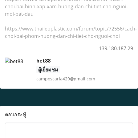
choi-bai-binh-xap-xam-huong-dan-chi-tiet-cho-nguoi-
moi-bat-dau
https://www.thaileoplastic.com/forum/topic/72556/cach-
choi-bai-phom-huong-dan-chi-tiet-cho-nguoi-choi
139.180.187.29
bet88
ผู้เยี่ยมชม
camposcarla429@gmail.com
ตอบกระทู้