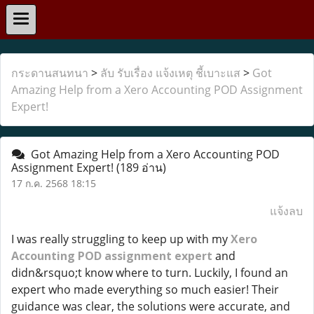
กระดานสนทนา
>
ลับ รับเรื่อง แจ้งเหตุ ชี้เบาะแส
>
Got
Amazing Help from a Xero Accounting POD Assignment
Expert!
Got Amazing Help from a Xero Accounting POD
Assignment Expert!
(189 อ่าน)
17 ก.ค. 2568 18:15
แจ้งลบ
I was really struggling to keep up with my
Xero
Accounting POD assignment expert
and
didn&rsquo;t know where to turn. Luckily, I found an
expert who made everything so much easier! Their
guidance was clear, the solutions were accurate, and